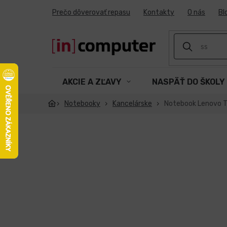
Prejsť
Prečo dôverovať repasu
Kontakty
O nás
Bl
na
obsah
AKCIE A ZĽAVY
NASPÄŤ DO ŠKOLY
Notebooky
Kancelárske
Notebook Lenovo Th