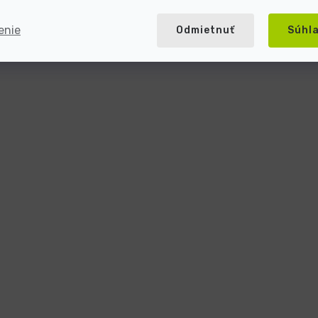
enie
Odmietnuť
Súhl