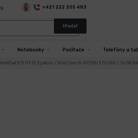
+421 222 205 483
og
Hľadať
Notebooky
Počítače
Telefóny a ta
inkPad X13 G1 13,3 palcov / Intel Core i5-10310U 1.70 GHz / 16 GB R