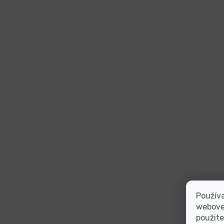
Používa
webovej
použite