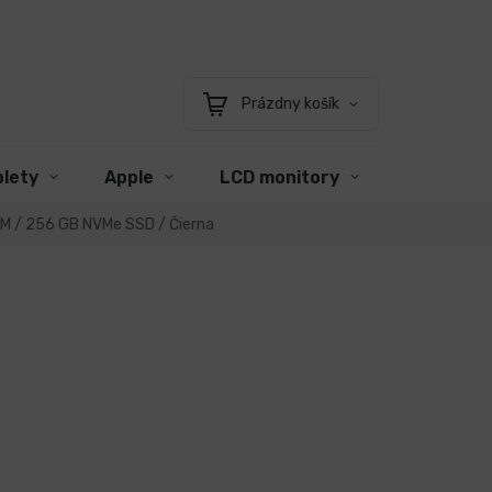
Prázdny košík
Nákupný
košík
blety
Apple
LCD monitory
Príslušen
AM / 256 GB NVMe SSD / Čierna