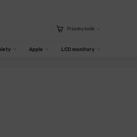
Prázdny košík
Nákupný
košík
blety
Apple
LCD monitory
Príslušen