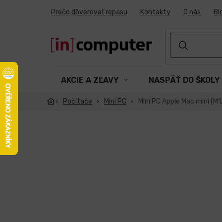
Prejsť
Prečo dôverovať repasu
Kontakty
O nás
Bl
na
obsah
AKCIE A ZĽAVY
NASPÄŤ DO ŠKOLY
Počítače
Mini PC
Mini PC Apple Mac mini (M