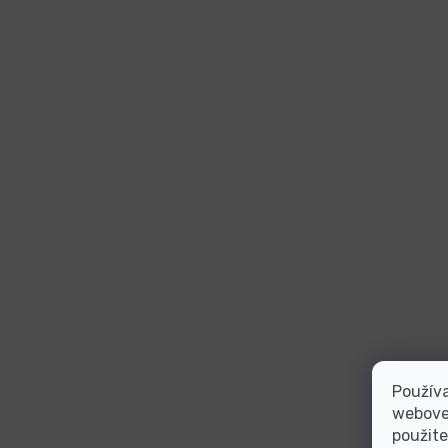
Používa
webovej
použite