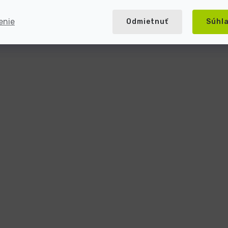
enie
Odmietnuť
Súhl