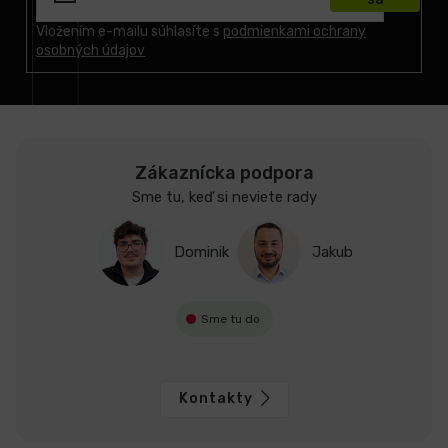
ä
t
Vložením e-mailu súhlasíte s
podmienkami ochrany
osobných údajov
i
e
Zákaznícka podpora
Sme tu, keď si neviete rady
Dominik
Jakub
Sme tu do
Kontakty