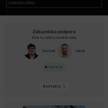
osobných údajov
i
e
Zákaznícka podpora
Sme tu, keď si neviete rady
Dominik
Jakub
Sme tu do
Kontakty