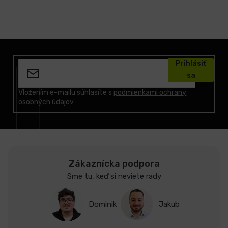
Z
á
Prihlásiť
p
sa
ä
t
Vložením e-mailu súhlasíte s
podmienkami ochrany
osobných údajov
i
e
Zákaznícka podpora
Sme tu, keď si neviete rady
Dominik
Jakub