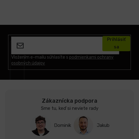
Z
á
Prihlásiť
p
sa
ä
t
Vložením e-mailu súhlasíte s
podmienkami ochrany
osobných údajov
i
e
Zákaznícka podpora
Sme tu, keď si neviete rady
Dominik
Jakub