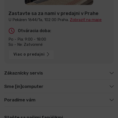
Zastavte sa za nami v predajni v Prahe
U Pekáren 1644/1a, 102 00 Praha.
Zobraziť na mape
Otváracia doba:
Po - Pia: 9:00 - 18:00
So - Ne: Zatvorené
Viac o predajni
Zákaznícky servis
Sme [in]computer
Poradíme vám
Staňte sa našimi fanúšikmi