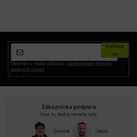
Z
á
Prihlásiť
p
sa
ä
t
Vložením e-mailu súhlasíte s
podmienkami ochrany
osobných údajov
i
e
Zákaznícka podpora
Sme tu, keď si neviete rady
Dominik
Jakub