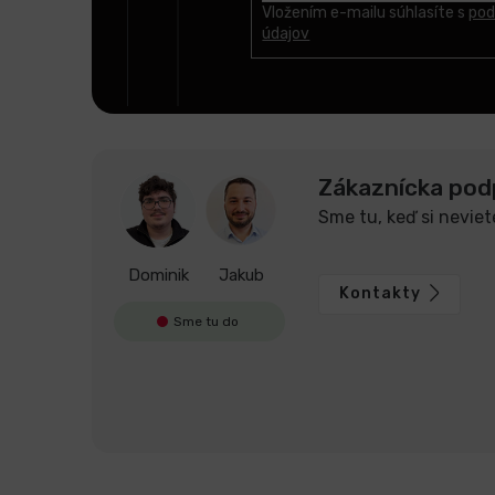
t
Vložením e-mailu súhlasíte s
pod
údajov
i
e
Zákaznícka pod
Sme tu, keď si neviet
Dominik
Jakub
Kontakty
Sme tu do