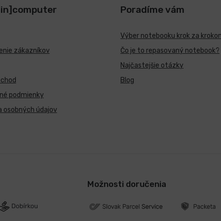
[in]computer
Poradíme vám
Výber notebooku krok za kroko
nie zákazníkov
Čo je to repasovaný notebook?
Najčastejšie otázky
bchod
Blog
né podmienky
a osobných údajov
Možnosti doručenia