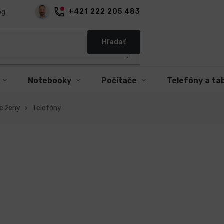
+421 222 205 483
og
Hľadať
Notebooky
Počítače
Telefóny a ta
e ženy
Telefóny