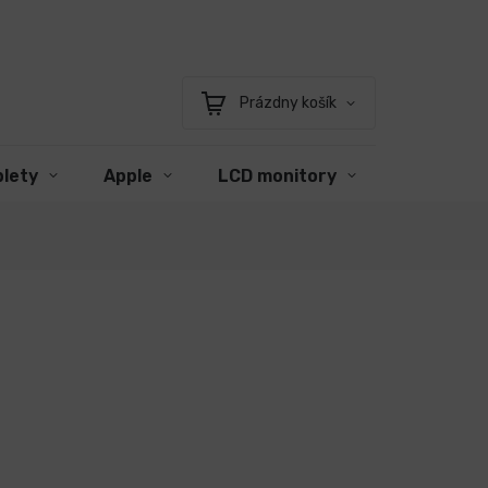
Prázdny košík
Nákupný
košík
blety
Apple
LCD monitory
Príslušen