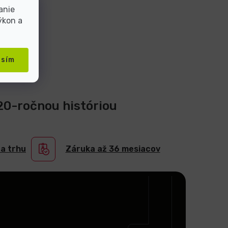
anie
ýkon a
asím
 20-ročnou históriou
na trhu
Záruka až 36 mesiacov