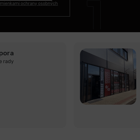
mienkami ochrany osobných
pora
e rady