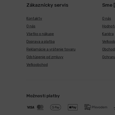
Zákaznícky servis
Sme 
Kontakty
O nás
O nás
Hodnote
Všetko o nákupe
Kariéra
Doprava a platba
Veľkoo
Reklamácie a vrátenie tovaru
Obchod
Odstúpenie od zmluvy
Ochran
Veľkoobchod
Možnosti platby