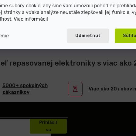
me súbory cookie, aby sme vám umožnili pohodlné prehliad
 stránky a vďaka analýze neustále zlepšovali jej funkcie, v
ľnosť.
Viac informácií
enie
Odmietnuť
Súhl
teľ repasovanej elektroniky s viac ako
5000+ spokojných
Viac ako 20 rokov 
zákazníkov
Prihlásiť
sa