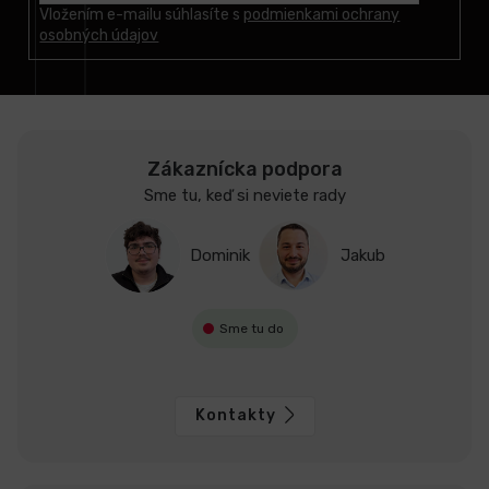
t
Vložením e-mailu súhlasíte s
podmienkami ochrany
osobných údajov
i
e
Zákaznícka podpora
Sme tu, keď si neviete rady
Dominik
Jakub
Sme tu do
Kontakty