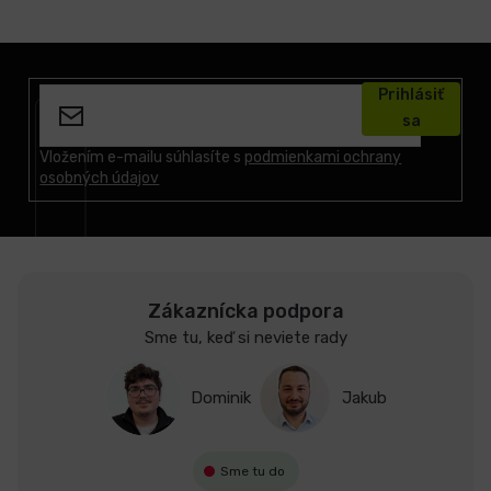
Z
á
Prihlásiť
p
sa
ä
t
Vložením e-mailu súhlasíte s
podmienkami ochrany
osobných údajov
i
e
Zákaznícka podpora
Sme tu, keď si neviete rady
Dominik
Jakub
Sme tu do