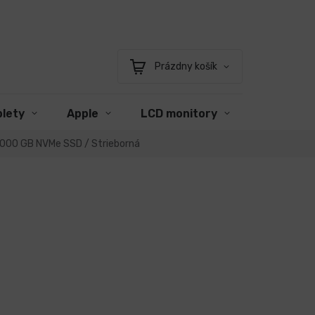
Prázdny košík
Nákupný
košík
blety
Apple
LCD monitory
Príslušen
1 000 GB NVMe SSD / Strieborná