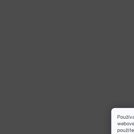
Používa
webovej
použite