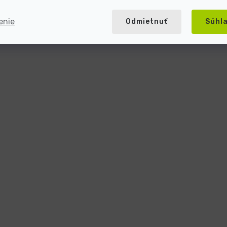
enie
Odmietnuť
Súhl