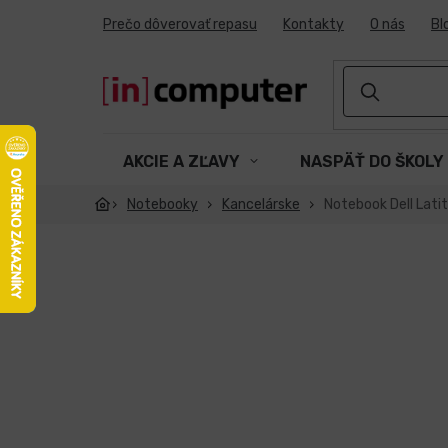
Prejsť
Prečo dôverovať repasu
Kontakty
O nás
Bl
na
obsah
AKCIE A ZĽAVY
NASPÄŤ DO ŠKOLY
Notebooky
Kancelárske
Notebook Dell Lati