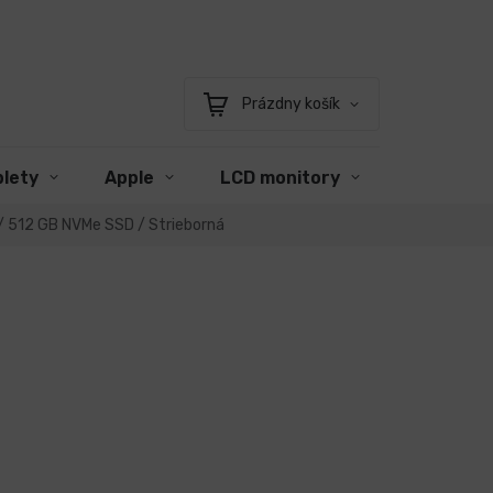
Prázdny košík
Nákupný
košík
blety
Apple
LCD monitory
Príslušen
 / 512 GB NVMe SSD / Strieborná