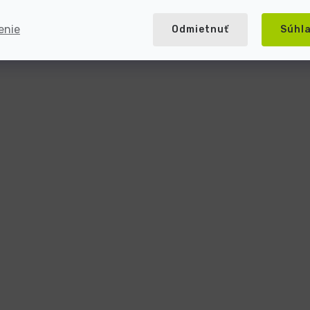
enie
Odmietnuť
Súhl