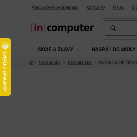
Prejsť
Prečo dôverovať repasu
Kontakty
O nás
Bl
na
obsah
AKCIE A ZĽAVY
NASPÄŤ DO ŠKOLY
Notebooky
Kancelárske
Notebook HP EliteB