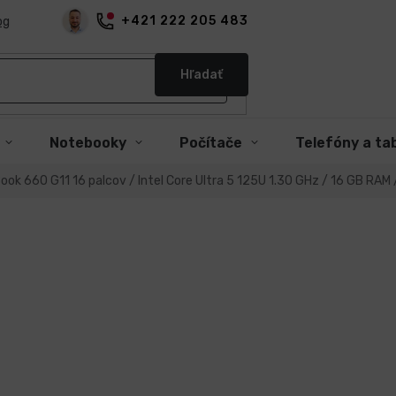
+421 222 205 483
og
Hľadať
Notebooky
Počítače
Telefóny a ta
ook 660 G11 16 palcov / Intel Core Ultra 5 125U 1.30 GHz / 16 GB RAM