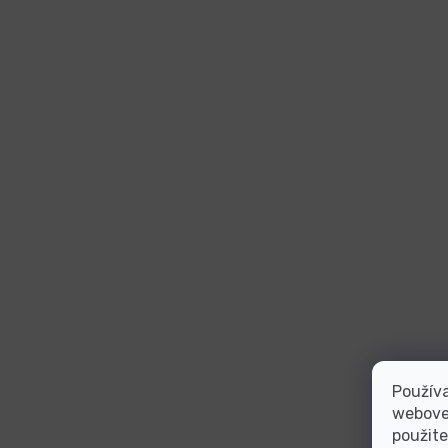
Používa
webovej
použite