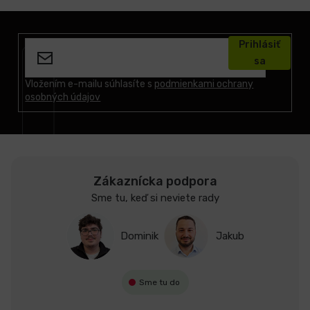
Z
á
Prihlásiť
p
sa
ä
t
Vložením e-mailu súhlasíte s
podmienkami ochrany
osobných údajov
i
e
Zákaznícka podpora
Sme tu, keď si neviete rady
Dominik
Jakub
Sme tu do