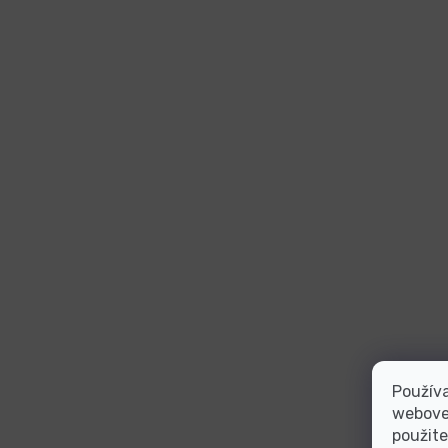
Používa
webovej
použite