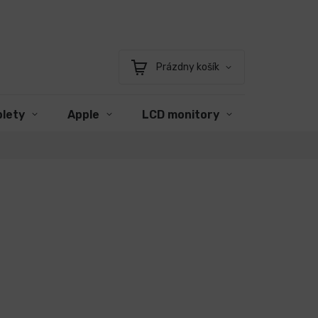
Prázdny košík
Nákupný
košík
blety
Apple
LCD monitory
Príslušen