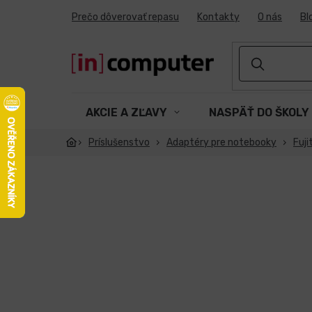
Prejsť
Prečo dôverovať repasu
Kontakty
O nás
Bl
na
obsah
AKCIE A ZĽAVY
NASPÄŤ DO ŠKOLY
Príslušenstvo
Adaptéry pre notebooky
Fuji