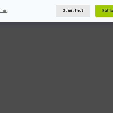
enie
Odmietnuť
Súhl