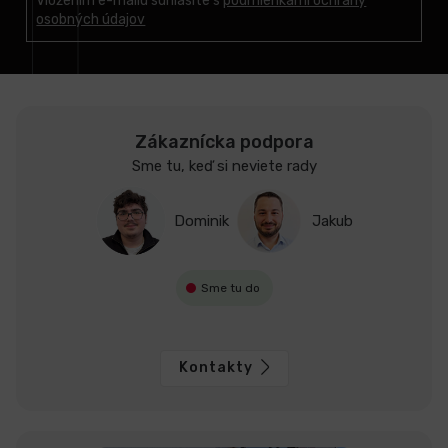
t
Vložením e-mailu súhlasíte s
podmienkami ochrany
osobných údajov
i
e
Zákaznícka podpora
Sme tu, keď si neviete rady
Dominik
Jakub
Sme tu do
Kontakty