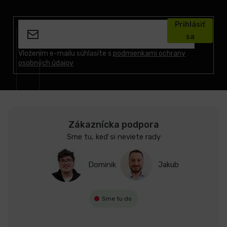
Z
á
Prihlásiť
p
sa
ä
t
Vložením e-mailu súhlasíte s
podmienkami ochrany
osobných údajov
i
e
Zákaznícka podpora
Sme tu, keď si neviete rady
Dominik
Jakub
Sme tu do